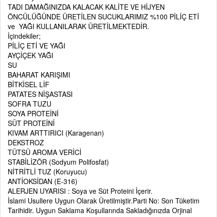
TADI DAMAĞINIZDA KALACAK KALİTE VE HİJYEN
ÖNCÜLÜĞÜNDE ÜRETİLEN SUCUKLARIMIZ %100 PİLİÇ ETİ
ve YAĞI KULLANILARAK ÜRETİLMEKTEDİR.
İçindekiler;
PİLİÇ ETİ VE YAĞI
AYÇİÇEK YAĞI
SU
BAHARAT KARIŞIMI
BİTKİSEL LİF
PATATES NİŞASTASI
SOFRA TUZU
SOYA PROTEİNİ
SÜT PROTEİNİ
KIVAM ARTTIRICI (Karagenan)
DEKSTROZ
TÜTSÜ AROMA VERİCİ
STABİLİZÖR (Sodyum Polifosfat)
NİTRİTLİ TUZ (Koruyucu)
ANTİOKSİDAN (E-316)
ALERJEN UYARISI : Soya ve Süt Proteini İçerir.
İslami Usullere Uygun Olarak Üretilmiştir.Parti No: Son Tüketim
Tarihidir. Uygun Saklama Koşullarında Sakladığınızda Orjinal