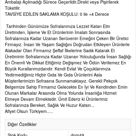
Ambalajı Açılmadığı Sürece Geçerlidir.Direkt veya Pişirilerek
Tüketilir.
TAVSİYE EDİLEN SAKLAMA KOŞULU: 0 ile +4 Derece
Tarihinden Günümüze Sofralarımıza Lezzet Katan Etin
Üretimden, İşleme Ve Et Ürünlerinin İmalatı Sonrasında
Sofralarınıza Kadar Uzanan Serüvenin Emeğini Çeken Bir Üretici
Firmayız. İnsan Ve Yaşam Sağlığını Doğrudan Etkileyen Ürünlerle
Alakadar Olan Firmamız Şeffaf İlkelerine Sadık Kalarak Et
Üretiminin Sofralarınıza Kadar Uzanan Yolculuğunda İnsan Sağlığı
En Önemli Ve Dikkat Ettiğimiz Değişmez Ve Ödün Verilemez En
Büyük Kurallarımızdandır. Kendi Evlat Ve Çoçuklarımıza
Yedirmediğimiz Hiçbir Gıda Ve Gıda Ürünlerini Asla
Müşterilerimizin Sofrasına Sunmamaktayız. Gerekli Pekçok
Belgemize Sahip Firmamız Gelecekte En İyi Ve Kendinden Emin
Olunan Markalar Arasında Olma Yolunda İnsanlığa Hizmet
Etmeye Devam Etmektedir. Ümit Ederiz ki Ürünlerimiz
Sofralarınıza Bereket, Sağlık Ve Huzur Katsın...
Afiyet Olsun Türkiyem.....
Diğer Özellikler
Stok Kodu
dnm49