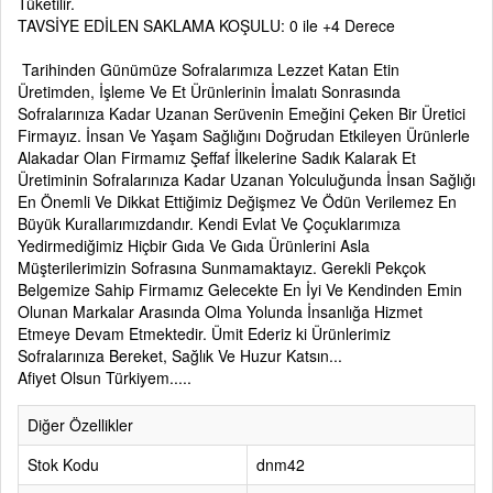
Tüketilir.
TAVSİYE EDİLEN SAKLAMA KOŞULU: 0 ile +4 Derece
Tarihinden Günümüze Sofralarımıza Lezzet Katan Etin
Üretimden, İşleme Ve Et Ürünlerinin İmalatı Sonrasında
Sofralarınıza Kadar Uzanan Serüvenin Emeğini Çeken Bir Üretici
Firmayız. İnsan Ve Yaşam Sağlığını Doğrudan Etkileyen Ürünlerle
Alakadar Olan Firmamız Şeffaf İlkelerine Sadık Kalarak Et
Üretiminin Sofralarınıza Kadar Uzanan Yolculuğunda İnsan Sağlığı
En Önemli Ve Dikkat Ettiğimiz Değişmez Ve Ödün Verilemez En
Büyük Kurallarımızdandır. Kendi Evlat Ve Çoçuklarımıza
Yedirmediğimiz Hiçbir Gıda Ve Gıda Ürünlerini Asla
Müşterilerimizin Sofrasına Sunmamaktayız. Gerekli Pekçok
Belgemize Sahip Firmamız Gelecekte En İyi Ve Kendinden Emin
Olunan Markalar Arasında Olma Yolunda İnsanlığa Hizmet
Etmeye Devam Etmektedir. Ümit Ederiz ki Ürünlerimiz
Sofralarınıza Bereket, Sağlık Ve Huzur Katsın...
Afiyet Olsun Türkiyem.....
Diğer Özellikler
Stok Kodu
dnm42