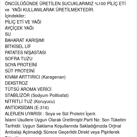
ÖNCÜLÜĞÜNDE ÜRETİLEN SUCUKLARIMIZ %100 PİLİÇ ETİ
ve YAĞI KULLANILARAK ÜRETİLMEKTEDİR.
İçindekiler;
PİLİÇ ETİ VE YAĞI
AYÇİÇEK YAĞI
SU
BAHARAT KARIŞIMI
BİTKİSEL LİF
PATATES NİŞASTASI
SOFRA TUZU
SOYA PROTEİNİ
SÜT PROTEİNİ
KIVAM ARTTIRICI (Karagenan)
DEKSTROZ
TÜTSÜ AROMA VERİCİ
STABİLİZÖR (Sodyum Polifosfat)
NİTRİTLİ TUZ (Koruyucu)
ANTİOKSİDAN (E-316)
ALERJEN UYARISI : Soya ve Süt Proteini İçerir.
İslami Usullere Uygun Olarak Üretilmiştir.Parti No: Son Tüketim
Tarihidir. Uygun Saklama Koşullarında Sakladığınızda Orjinal
Ambalajı Açılmadığı Sürece Geçerlidir.Direkt veya Pişirilerek