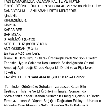
TADI DAMAĞINIZDA KALACAK KALİTE VE HİJYEN
ÖNCÜLÜĞÜNDE ÜRETİLEN SUCUKLARIMIZ %100 PİLİÇ ETİ ve
DANA YAĞI KULLANILARAK ÜRETİLMEKTEDİR.
içindekiler;
KIRMIZIBİBER,
KİMYON
KARABİBER
SARIMSAK
STABİLİZÖR (E-452)
NİTRİTLİ TUZ (KORUYUCU)
ANTİOKSİDAN (E-316)
En Fazla %35 yağ içerir.
İslami Usullere Uygun Olarak Üretilmiştir.Parti No: Son Tüketim
Tarihidir. Uygun Saklama Koşullarında Sakladığınızda Orjinal
Ambalajı Açılmadığı Sürece Geçerlidir.Direkt veya Pişirilerek
Tüketilir.
TAVSİYE EDİLEN SAKLAMA KOŞULU: 0 ile +4 Derece
Tarihinden Günümüze Sofralarımıza Lezzet Katan Etin
Üretimden, İşleme Ve Et Ürünlerinin İmalatı Sonrasında
Sofralarınıza Kadar Uzanan Serüvenin Emeğini Çeken Bir Üretici
Firmayız. İnsan Ve Yaşam Sağlığını Doğrudan Etkileyen Ürünlerle
Alakadar Olan Firmamız Şeffaf İlkelerine Sadık Kalarak Et