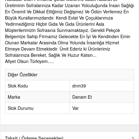
Üretiminin Sofralarınıza Kadar Uzanan Yolculuğunda İnsan Sağlığı
En Önemli Ve Dikkat Ettiğimiz Değişmez Ve Ödün Verilemez En
Büyük Kurallarımızdandır. Kendi Evlat Ve Çoçuklarımıza
Yedirmediğimiz Hiçbir Gıda Ve Gıda Ürünlerini Asla
Müşterilerimizin Sofrasına Sunmamaktayız. Gerekli Pekçok
Belgemize Sahip Firmamız Gelecekte En İyi Ve Kendinden Emin
Olunan Markalar Arasında Olma Yolunda İnsanlığa Hizmet
Etmeye Devam Etmektedir. Ümit Ederiz ki Ürünlerimiz
Sofralarınıza Bereket, Sağlık Ve Huzur Katsın...
Afiyet Olsun Türkiyem.....
Diğer Özellikler
Stok Kodu
dnm39
Marka
Danam Et
Stok Durumu
Var
Taksit / Ödeme Seçenekleri