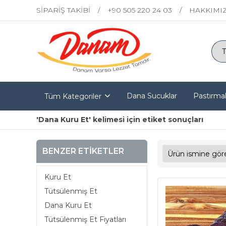
SİPARİŞ TAKİBİ
+90 505 220 24 03
HAKKIMI
Dana Sucuklar
Pastırmal
Tüm Kategoriler
'Dana Kuru Et' kelimesi için etiket sonuçları
BENZER ETIKETLER
Kuru Et
Tütsülenmiş Et
Dana Kuru Et
Tütsülenmiş Et Fiyatları