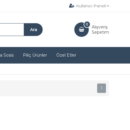
Kullanıcı Paneli
0
Alışveriş
Sepetim
a Sosis
Piliç Ürünler
Özel Etler
1