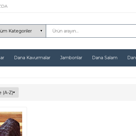
ZDA
ar
Dana Kavurmalar
Jambonlar
Dana Salam
Dan