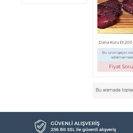
Dana Kuru Et 200
Bu ürün geçici ol
edilememekt
Fiyat Sor
Bu aramada topl