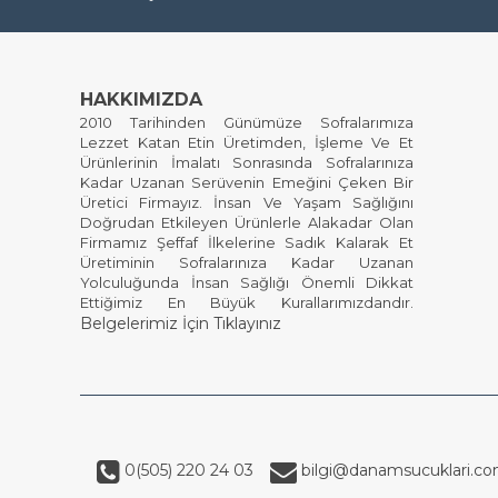
HAKKIMIZDA
2010 Tarihinden Günümüze Sofralarımıza
Lezzet Katan Etin Üretimden, İşleme Ve Et
Ürünlerinin İmalatı Sonrasında Sofralarınıza
Kadar Uzanan Serüvenin Emeğini Çeken Bir
Üretici Firmayız. İnsan Ve Yaşam Sağlığını
Doğrudan Etkileyen Ürünlerle Alakadar Olan
Firmamız Şeffaf İlkelerine Sadık Kalarak Et
Üretiminin Sofralarınıza Kadar Uzanan
Yolculuğunda İnsan Sağlığı Önemli Dikkat
Ettiğimiz En Büyük Kurallarımızdandır.
Belgelerimiz
İçin Tıklayınız
0(505) 220 24 03
bilgi@danamsucuklari.c