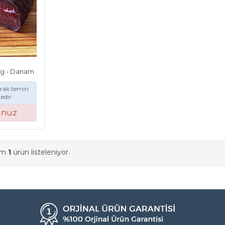
 g - Danam
arak temin
edir.
unuz
am
1
ürün listeleniyor.